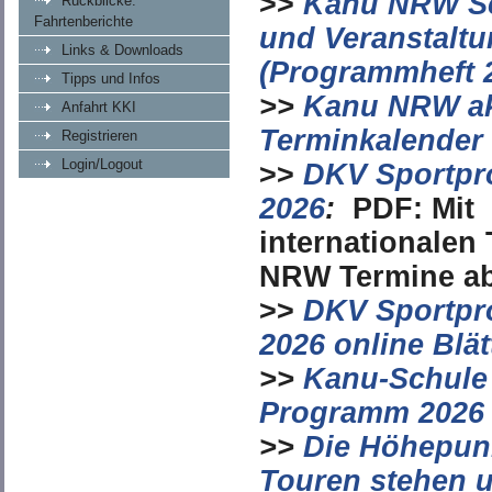
>>
Kanu NRW S
Rückblicke:
Fahrtenberichte
und Veranstalt
Links & Downloads
(Programmheft 
Tipps und Infos
>>
Kanu NRW akt
Anfahrt KKI
Terminkalender
Registrieren
Login/Logout
>>
DKV Sportp
2026
:
PDF:
Mit
internationalen
NRW Termine ab
>>
DKV Sportp
2026 online Blät
>>
Kanu-Schul
Programm 2026
>>
Die Höhepun
Touren stehen u