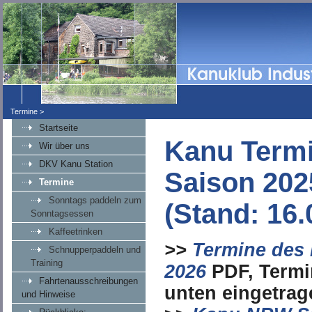
Termine >
Startseite
Kanu Termi
Wir über uns
DKV Kanu Station
Saison 202
Termine
Sonntags paddeln zum
(Stand: 16.
Sonntagsessen
Kaffeetrinken
>>
Termine des 
Schnupperpaddeln und
Training
2026
PDF, Termi
Fahrtenausschreibungen
unten eingetrag
und Hinweise